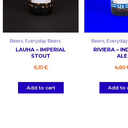
Beers
,
Everyday Beers
Beers
,
Everyday
LAUHA – IMPERIAL
RIVIERA – IN
STOUT
ALE
6,10
€
4,60
Add to cart
Add to 