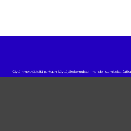
OTHER STUFF
Käytämme evästeitä parhaan käyttäjäkokemuksen mahdollistamiseksi. Jatkam