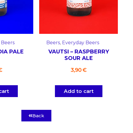
 Beers
Beers
,
Everyday Beers
DIA PALE
VAUTSI – RASPBERRY
SOUR ALE
€
3,90
€
cart
Add to cart
Back