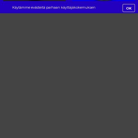
Käytämme evästeitä parhaan käyttäjäkokemuksen
OK
mahdollistamiseksi. Jatkamalla palvelun käyttöä hyväksyt evästeiden
käytön.
Yhteystiedot
Kakola Brewing Company
Graniittilinnankatu 2 K 117
20100 Turku
Alexander, myynti
+358 40 187 7353