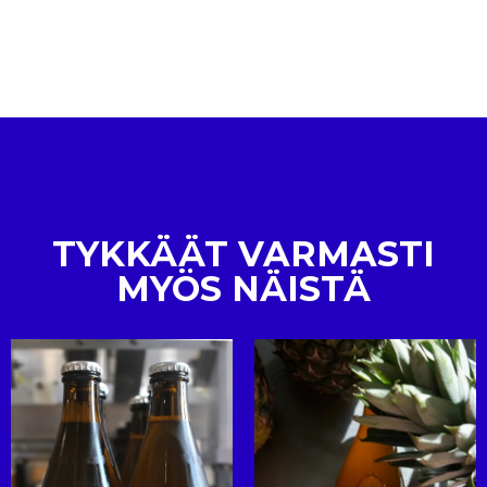
TYKKÄÄT VARMASTI
MYÖS NÄISTÄ